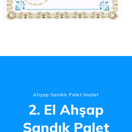
Ahşap Sandık Palet İmalat
2. El Ahşap
Sandık Palet